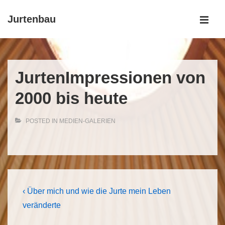
↓
Jurtenbau
Skip
MEN
to
Main
Main
Navigation
Content
JurtenImpressionen von
2000 bis heute
POSTED IN
MEDIEN-GALERIEN
Beitrags-
Previous
‹ Über mich und wie die Jurte mein Leben
Post
Navigation
veränderte
is