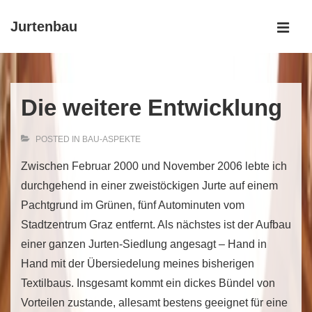
↓
Jurtenbau
Skip
MEN
to
Main
Main
Navigation
Content
Die weitere Entwicklung
POSTED IN
BAU-ASPEKTE
Zwischen Februar 2000 und November 2006 lebte ich
durchgehend in einer zweistöckigen Jurte auf einem
Pachtgrund im Grünen, fünf Autominuten vom
Stadtzentrum Graz entfernt. Als nächstes ist der Aufbau
einer ganzen Jurten-Siedlung angesagt – Hand in
Hand mit der Übersiedelung meines bisherigen
Textilbaus. Insgesamt kommt ein dickes Bündel von
Vorteilen zustande, allesamt bestens geeignet für eine