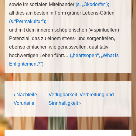
sowie im sozialen Miteinander
(s. „Ökodörfer“);
all dies am besten in Form grüner Lebens-Gärten
(s.“Permakultur“);
und mit dem inneren schöpferischen (= spirituellen)
Potenzial, das zu einem stress- und sorgenfreien,
ebenso einfachen wie genussvollen, qualitativ
hochwertigen Leben führt…
(„heartsopen“
,
„What is
Enlightement?“)
Beitrags-
Previous
Next
‹ Nachteile,
Verfügbarkeit, Verbreitung und
Post
Post
Navigation
Vorurteile
Sinnhaftigkeit ›
is
is