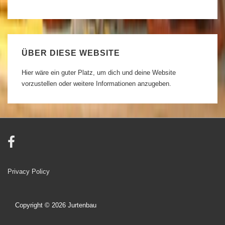
ÜBER DIESE WEBSITE
Hier wäre ein guter Platz, um dich und deine Website
vorzustellen oder weitere Informationen anzugeben.
Footer
Privacy Policy
Menu
Copyright © 2026
Jurtenbau